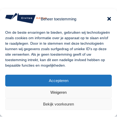
Beheer toestemming
Om de beste ervaringen te bieden, gebruiken wij technologieën
zoals cookies om informatie over je apparaat op te slaan en/of
te raadplegen. Door in te stemmen met deze technologieën
kunnen wij gegevens zoals surfgedrag of unieke ID's op deze
site verwerken. Als je geen toestemming geeft of uw
toestemming intrekt, kan dit een nadelige invloed hebben op
Naam en
logo
bepaalde functies en mogelijkheden.
“Civitas” komt voort uit het Latijn waar het “stad” of
Accepteren
“gemeente” betekent, hetgeen een relatie legt met het
werkgebied waarbinnen wij adviseren.
Weigeren
De visie achter het logo, ‘een gestileerde weergave van een
brug’, is tweeledig. Enerzijds een directe link naar ons
Bekijk voorkeuren
werkgebied: de fysieke infrastructurele projecten. Anderzijds
geeft dit logo goed aan welke rol wij als bureau willen